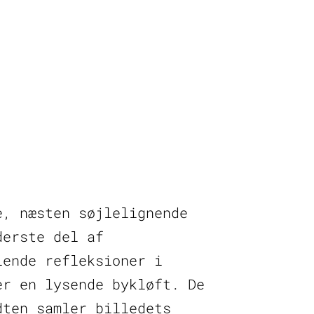
e, næsten søjlelignende
derste del af
lende refleksioner i
er en lysende bykløft. De
dten samler billedets