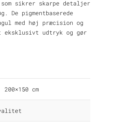
 som sikrer skarpe detaljer
øg. De pigmentbaserede
ngul med høj præcision og
t eksklusivt udtryk og gør
, 200×150 cm
valitet