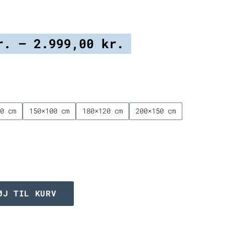
Prisinterval:
r.
–
2.999,00
kr.
499,00 kr.
til
2.999,00 kr.
70 cm
150×100 cm
180×120 cm
200×150 cm
ØJ TIL KURV