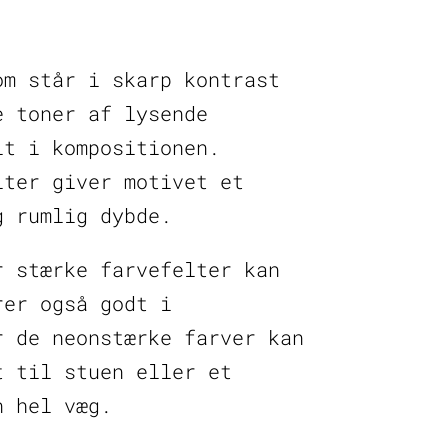
om står i skarp kontrast
e toner af lysende
lt i kompositionen.
lter giver motivet et
g rumlig dybde.
r stærke farvefelter kan
rer også godt i
r de neonstærke farver kan
t til stuen eller et
n hel væg.