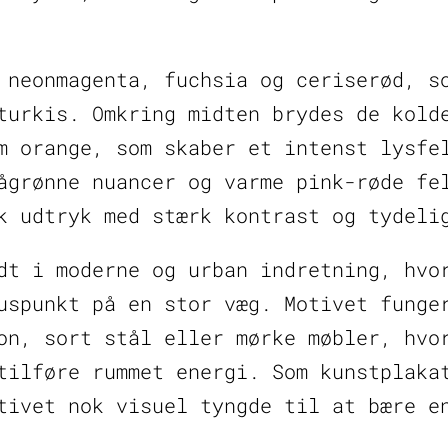
 neonmagenta, fuchsia og ceriserød, s
turkis. Omkring midten brydes de kold
m orange, som skaber et intenst lysfe
ågrønne nuancer og varme pink-røde fe
k udtryk med stærk kontrast og tydeli
dt i moderne og urban indretning, hvo
uspunkt på en stor væg. Motivet funge
on, sort stål eller mørke møbler, hvo
tilføre rummet energi. Som kunstplaka
tivet nok visuel tyngde til at bære e