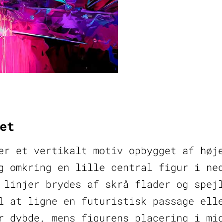
–
plakat
i
stærke
farver
antal
et
er et vertikalt motiv opbygget af høj
g omkring en lille central figur i ne
 linjer brydes af skrå flader og spej
l at ligne en futuristisk passage ell
r dybde, mens figurens placering i mi