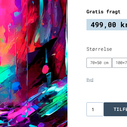
Gratis fragt
499,00
k
Størrelse
70×50 cm
100×
Ryd
TILF
Pure
V