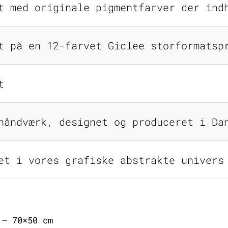
t med originale pigmentfarver der ind
t på en 12-farvet Giclee storformatsp
t
håndværk, designet og produceret i Da
et i vores grafiske abstrakte univers
 – 70×50 cm