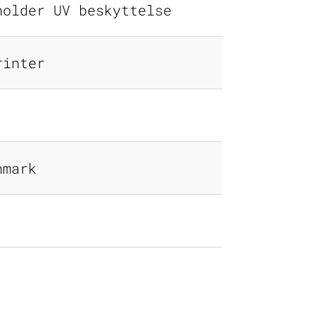
holder UV beskyttelse
rinter
nmark