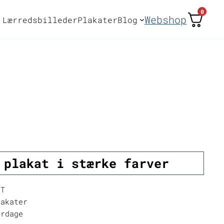
0
Webshop
Lærredsbilleder
Plakater
Blog
 plakat i stærke farver
NT
akater
erdage