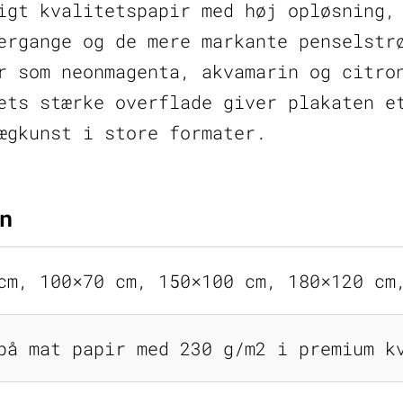
igt kvalitetspapir med høj opløsning,
ergange og de mere markante penselstr
r som neonmagenta, akvamarin og citro
ets stærke overflade giver plakaten e
ægkunst i store formater.
n
cm, 100×70 cm, 150×100 cm, 180×120 cm
på mat papir med 230 g/m2 i premium k