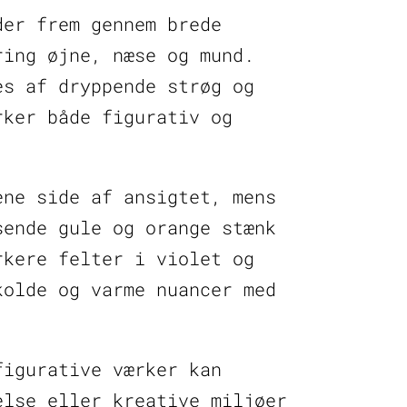
der frem gennem brede
ring øjne, næse og mund.
es af dryppende strøg og
rker både figurativ og
ene side af ansigtet, mens
sende gule og orange stænk
rkere felter i violet og
kolde og varme nuancer med
figurative værker kan
else eller kreative miljøer