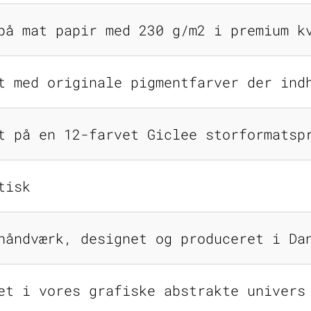
på mat papir med 230 g/m2 i premium k
t med originale pigmentfarver der ind
t på en 12-farvet Giclee storformatsp
tisk
håndværk, designet og produceret i Da
et i vores grafiske abstrakte univers