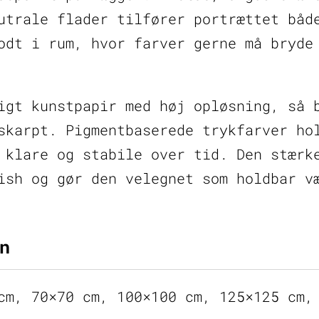
utrale flader tilfører portrættet båd
odt i rum, hvor farver gerne må bryde
igt kunstpapir med høj opløsning, så 
skarpt. Pigmentbaserede trykfarver ho
 klare og stabile over tid. Den stærk
ish og gør den velegnet som holdbar v
n
cm, 70×70 cm, 100×100 cm, 125×125 cm,