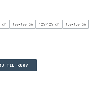
til
2.249,00 kr.
0 cm
100×100 cm
125×125 cm
150×150 cm
ØJ TIL KURV