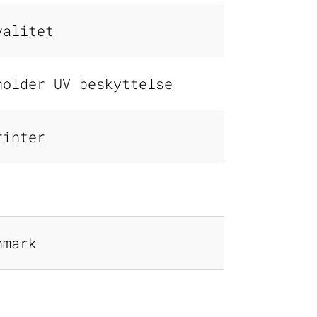
valitet
holder UV beskyttelse
rinter
nmark