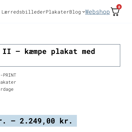
0
Webshop
Lærredsbilleder
Plakater
Blog
 II – kæmpe plakat med
-PRINT
akater
erdage
Prisinterval:
r.
–
2.249,00
kr.
399,00 kr.