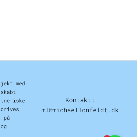
t
ojekt med
 skabt
Kontakt:
stneriske
 drives
ml@michaellonfeldt.dk
s på
 og