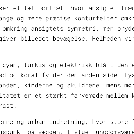
ser et tæt portræt, hvor ansigtet træ
farver
antal
ange og mere præcise konturfelter omk
 omkring ansigtets symmetri, men bryd
giver billedet bevægelse. Helheden vi
 cyan, turkis og elektrisk blå i den 
ød og koral fylder den anden side. Ly
anden, kinderne og skuldrene, mens mø
ltatet er et stærkt farvemøde mellem 
rast.
erne og urban indretning, hvor store 
uspunkt på væggen. I stue, ungdomsvær