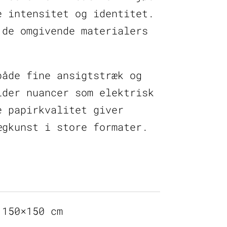
e intensitet og identitet.
 de omgivende materialers
både fine ansigtstræk og
lder nuancer som elektrisk
e papirkvalitet giver
ægkunst i store formater.
 150×150 cm