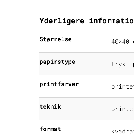
Yderligere informatio
Størrelse
40×40 
papirstype
trykt 
printfarver
printe
teknik
printe
format
kvadra