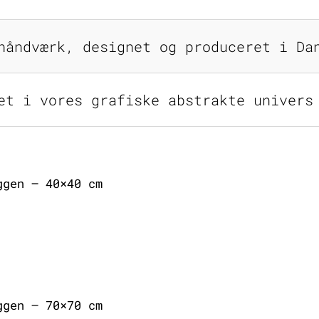
håndværk, designet og produceret i Da
et i vores grafiske abstrakte univers
ggen – 40×40 cm
ggen – 70×70 cm