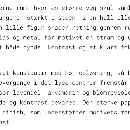
erne rum, hvor en større væg skal sam
ungerer stærkt i stuen, i en hall ell
n lille figur skaber retning gennem r
las og metal får motivet en stram og 
t både dybde, kontrast og et klart fo
igt kunstpapir med høj opløsning, så 
overgange i det lyse centrum fremstår
som lavendel, akvamarin og blommeviol
de og kontrast bevares. Den stærke pa
 finish, som understøtter motivets ma
nst.