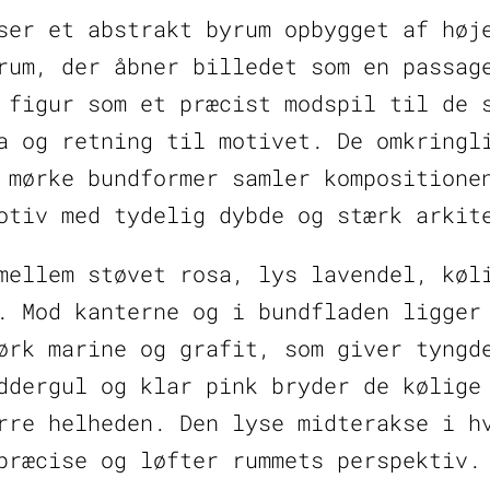
ser et abstrakt byrum opbygget af høj
væggen
antal
rum, der åbner billedet som en passag
 figur som et præcist modspil til de 
a og retning til motivet. De omkringl
 mørke bundformer samler kompositione
otiv med tydelig dybde og stærk arkit
mellem støvet rosa, lys lavendel, køl
. Mod kanterne og i bundfladen ligger
ørk marine og grafit, som giver tyngd
ddergul og klar pink bryder de kølige
rre helheden. Den lyse midterakse i h
præcise og løfter rummets perspektiv.