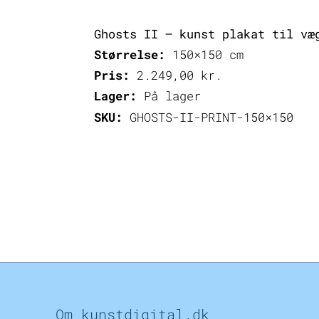
Ghosts II – kunst plakat til væ
Størrelse:
150×150 cm
Pris:
2.249,00
kr.
Lager:
På lager
SKU:
GHOSTS-II-PRINT-150×150
Om kunstdigital.dk