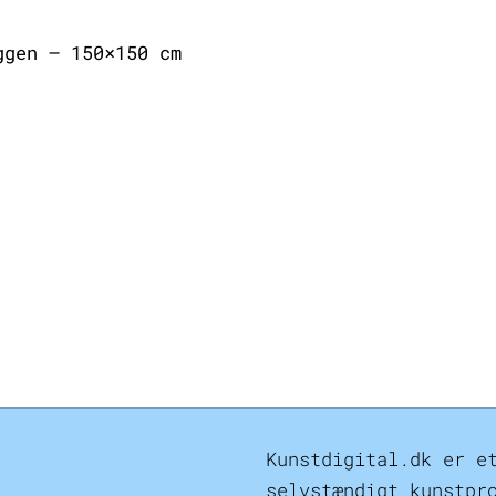
ggen – 150×150 cm
Kunstdigital.dk er e
selvstændigt kunstpr