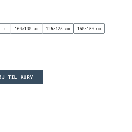
til
2.249,00 kr.
0 cm
100×100 cm
125×125 cm
150×150 cm
ØJ TIL KURV