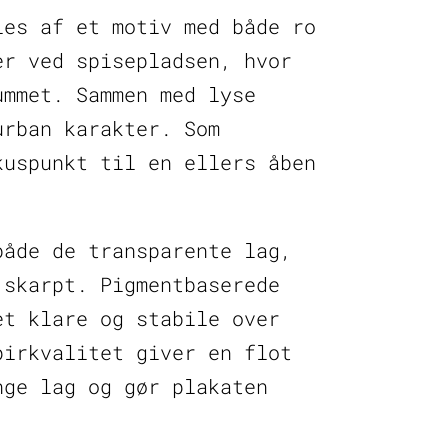
les af et motiv med både ro
er ved spisepladsen, hvor
ummet. Sammen med lyse
urban karakter. Som
kuspunkt til en ellers åben
både de transparente lag,
 skarpt. Pigmentbaserede
et klare og stabile over
pirkvalitet giver en flot
nge lag og gør plakaten