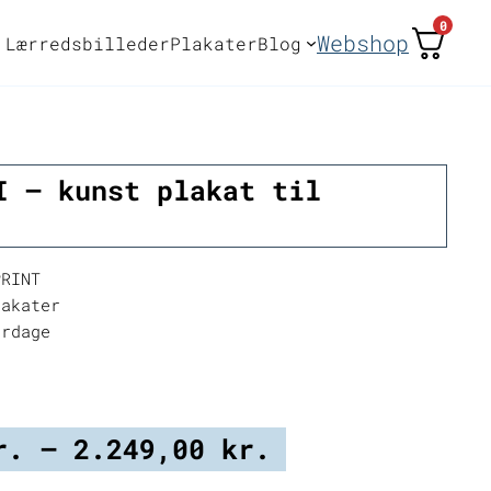
0
Webshop
Lærredsbilleder
Plakater
Blog
I – kunst plakat til
RINT
akater
erdage
Prisinterval:
r.
–
2.249,00
kr.
399,00 kr.