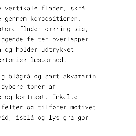
e vertikale flader, skrå
e gennem kompositionen.
store flader omkring sig,
iggende felter overlapper
n og holder udtrykket
ektonisk læsbarhed.
ig blågrå og sart akvamarin
 dybere toner af
e og kontrast. Enkelte
 felter og tilfører motivet
vid, isblå og lys grå gør