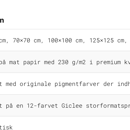
n
cm, 70×70 cm, 100×100 cm, 125×125 cm,
på mat papir med 230 g/m2 i premium k
t med originale pigmentfarver der ind
t på en 12-farvet Giclee storformatsp
tisk