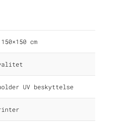
 150×150 cm
valitet
holder UV beskyttelse
rinter