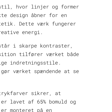
stil, hvor linjer og former
kte design åbner for en
tetik. Dette værk fungerer
reative energi.
står i skarpe kontraster,
sition tilfører værket både
ige indretningsstile.
 gør værket spændende at se
trykfarver sikrer, at
 er lavet af 65% bomuld og
 er monteret på en