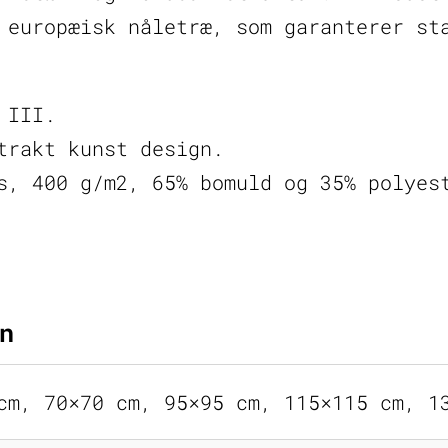
 europæisk nåletræ, som garanterer st
 III.
trakt kunst design.
s, 400 g/m2, 65% bomuld og 35% polyes
n
cm, 70×70 cm, 95×95 cm, 115×115 cm, 1