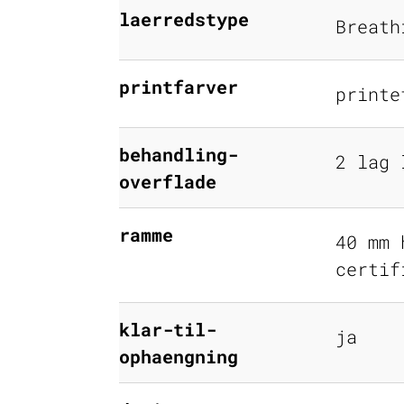
laerredstype
Breath
printfarver
printe
behandling-
2 lag 
overflade
ramme
40 mm 
certif
klar-til-
ja
ophaengning