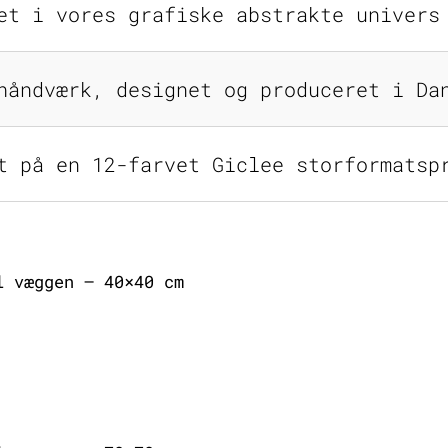
et i vores grafiske abstrakte univers
håndværk, designet og produceret i Da
t på en 12-farvet Giclee storformatsp
l væggen – 40×40 cm