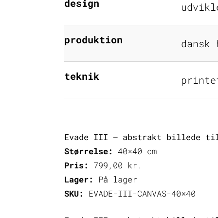
design
udvikl
produktion
dansk 
teknik
printe
Evade III – abstrakt billede ti
Størrelse:
40×40 cm
Pris:
799,00
kr.
Lager:
På lager
SKU:
EVADE-III-CANVAS-40×40