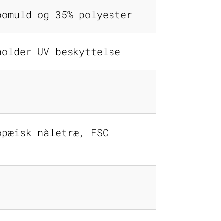
bomuld og 35% polyester
holder UV beskyttelse
opæisk nåletræ, FSC