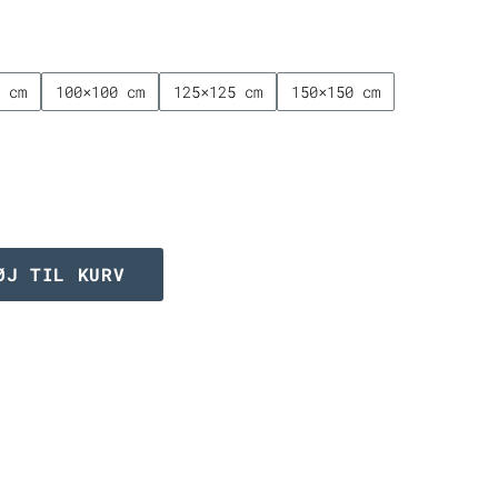
til
2.249,00 kr.
0 cm
100×100 cm
125×125 cm
150×150 cm
ØJ TIL KURV