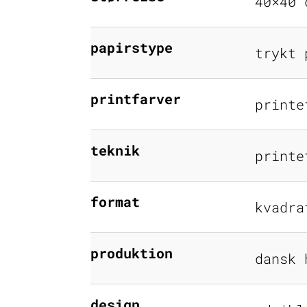
40×40 
papirstype
trykt 
printfarver
printe
teknik
printe
format
kvadra
produktion
dansk 
design