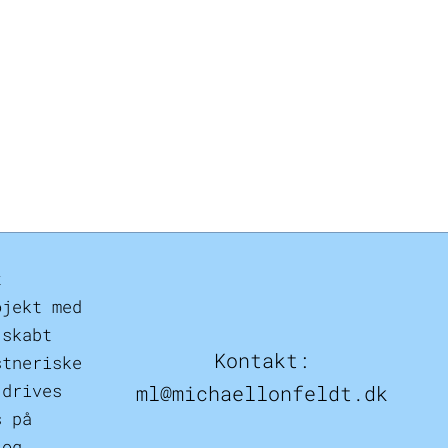
t
ojekt med
 skabt
Kontakt:
stneriske
 drives
ml@michaellonfeldt.dk
s på
 og