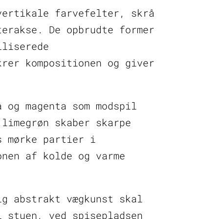
vertikale farvefelter, skrå
terakse. De opbrudte former
iliserede
krer kompositionen og giver
a og magenta som modspil
 limegrøn skaber skarpe
s mørke partier i
onen af kolde og varme
ig abstrakt vægkunst skal
i stuen, ved spisepladsen