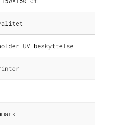
 150×150 cm
valitet
holder UV beskyttelse
rinter
nmark