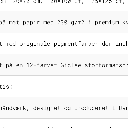
cm, 70×70 cm, 100×100 cm, 125×125 cm,
på mat papir med 230 g/m2 i premium k
t med originale pigmentfarver der ind
t på en 12-farvet Giclee storformatsp
tisk
håndværk, designet og produceret i Da