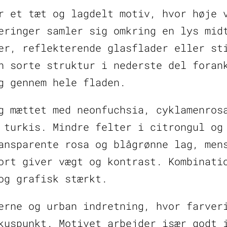
antal
r et tæt og lagdelt motiv, hvor høje 
eringer samler sig omkring en lys mid
er, reflekterende glasflader eller st
n sorte struktur i nederste del foran
g gennem hele fladen.
g mættet med neonfuchsia, cyklamenros
 turkis. Mindre felter i citrongul og
ansparente rosa og blågrønne lag, men
ort giver vægt og kontrast. Kombinati
og grafisk stærkt.
erne og urban indretning, hvor farver
kuspunkt. Motivet arbejder især godt 