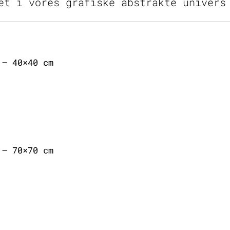
et i vores grafiske abstrakte univers
 – 40×40 cm
 – 70×70 cm