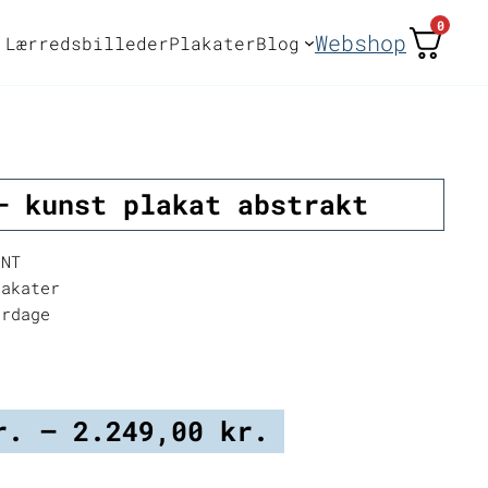
0
Webshop
Lærredsbilleder
Plakater
Blog
– kunst plakat abstrakt
INT
akater
erdage
Prisinterval:
r.
–
2.249,00
kr.
399,00 kr.