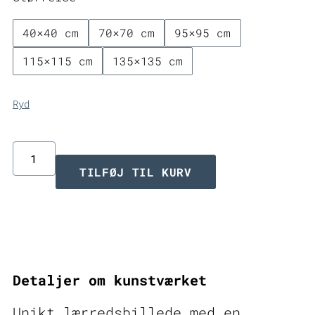
6.999,00 
40×40 cm
70×70 cm
95×95 cm
115×115 cm
135×135 cm
Ryd
Beacon
TILFØJ TIL KURV
II
–
unikt
lærredsbillede
Detaljer om kunstværket
antal
Unikt lærredsbillede med en