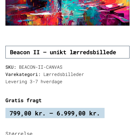
Beacon II – unikt lærredsbillede
SKU:
BEACON-II-CANVAS
Varekategori:
Lærredsbilleder
Levering 3-7 hverdage
Gratis fragt
Prisinter
799,00
kr.
–
6.999,00
kr.
799,00 kr
til
Størrelse