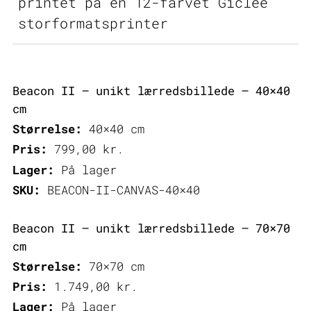
printet på en 12-farvet Giclee
storformatsprinter
Beacon II – unikt lærredsbillede – 40×40
cm
Størrelse:
40×40 cm
Pris:
799,00
kr.
Lager:
På lager
SKU:
BEACON-II-CANVAS-40×40
Beacon II – unikt lærredsbillede – 70×70
cm
Størrelse:
70×70 cm
Pris:
1.749,00
kr.
Lager:
På lager