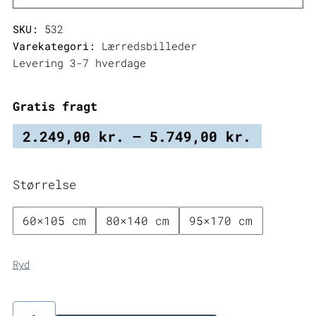
SKU:
532
Varekategori:
Lærredsbilleder
Levering 3-7 hverdage
Gratis fragt
Prisint
2.249,00
kr.
–
5.749,00
kr.
2.249,0
til
Størrelse
5.749,0
60×105 cm
80×140 cm
95×170 cm
Ryd