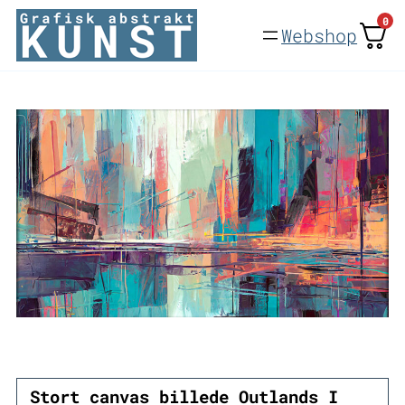
Spring
0
Webshop
til
indhold
Stort canvas billede Outlands I