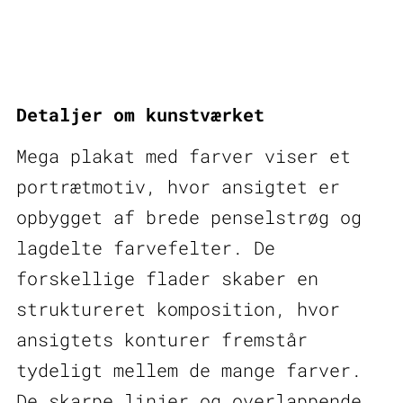
V
–
mega
plakat
Detaljer om kunstværket
med
farver
Mega plakat med farver viser et
antal
portrætmotiv, hvor ansigtet er
opbygget af brede penselstrøg og
lagdelte farvefelter. De
forskellige flader skaber en
struktureret komposition, hvor
ansigtets konturer fremstår
tydeligt mellem de mange farver.
De skarpe linjer og overlappende