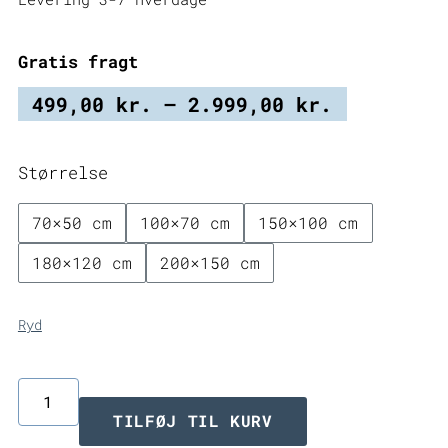
Gratis fragt
Prisinter
499,00
kr.
–
2.999,00
kr.
499,00 kr
til
Størrelse
2.999,00 
70×50 cm
100×70 cm
150×100 cm
180×120 cm
200×150 cm
Ryd
Spartan
TILFØJ TIL KURV