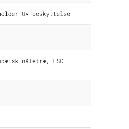
holder UV beskyttelse
opæisk nåletræ, FSC