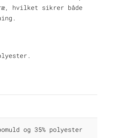
ræ, hvilket sikrer både
ning.
olyester.
bomuld og 35% polyester