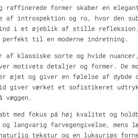
g raffinerede former skaber en elegan
e af introspektion og ro, hvor den su
ind i et øjeblik af stille refleksion
 perfekt til en moderne indretning.
r af klassiske sorte og hvide nuancer
ver motivets detaljer og former. De m
er øjet og giver en følelse af dybde 
id giver værket et sofistikeret udtry
å væggen.
abt med fokus på høj kvalitet og hold
 og langvarig farvegengivelse, mens l
naturlig tekstur og en luksuriøs forn