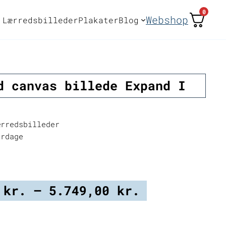
0
Webshop
Lærredsbilleder
Plakater
Blog
d canvas billede Expand I
rredsbilleder
erdage
Prisinterva
0
kr.
–
5.749,00
kr.
2.249,00 kr
til