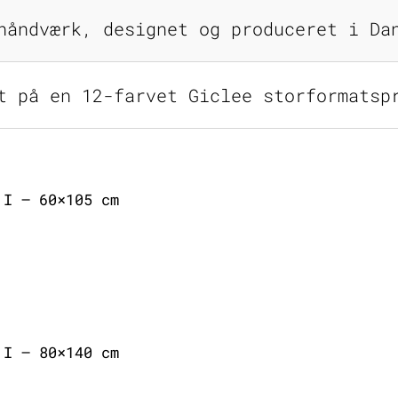
håndværk, designet og produceret i Da
t på en 12-farvet Giclee storformatsp
 I – 60×105 cm
 I – 80×140 cm