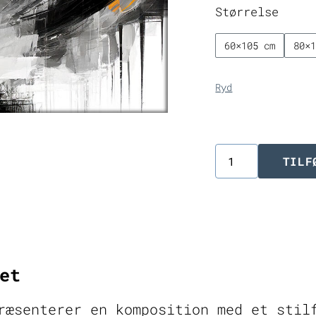
Størrelse
60×105 cm
80×
Ryd
TILF
Sort
hvid
canvas
billede
Expand
et
I
ræsenterer en komposition med et stil
antal