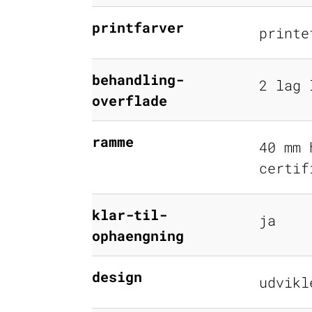
printfarver
printe
behandling-
2 lag 
overflade
ramme
40 mm 
certif
klar-til-
ja
ophaengning
design
udvikl