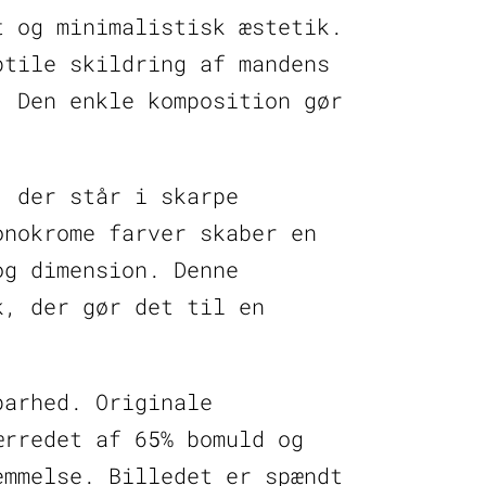
t og minimalistisk æstetik.
btile skildring af mandens
. Den enkle komposition gør
, der står i skarpe
onokrome farver skaber en
og dimension. Denne
k, der gør det til en
barhed. Originale
ærredet af 65% bomuld og
emmelse. Billedet er spændt