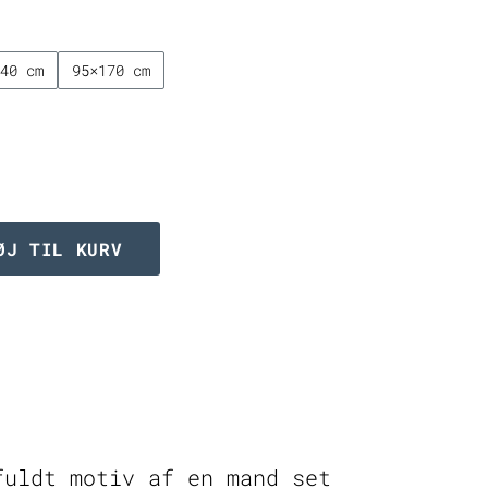
5.749,00 kr
140 cm
95×170 cm
ØJ TIL KURV
fuldt motiv af en mand set