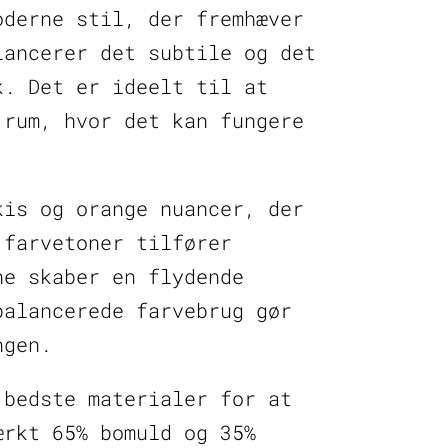
oderne stil, der fremhæver
lancerer det subtile og det
k. Det er ideelt til at
 rum, hvor det kan fungere
kis og orange nuancer, der
 farvetoner tilfører
ne skaber en flydende
balancerede farvebrug gør
ngen.
 bedste materialer for at
ærkt 65% bomuld og 35%