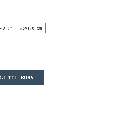
til
5.749,00 kr
140 cm
95×170 cm
ØJ TIL KURV