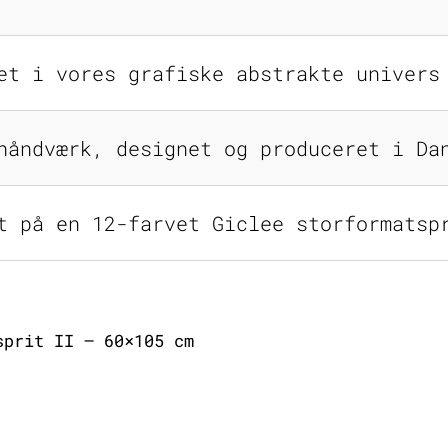
et i vores grafiske abstrakte univers
håndværk, designet og produceret i Da
t på en 12-farvet Giclee storformatsp
sprit II – 60×105 cm