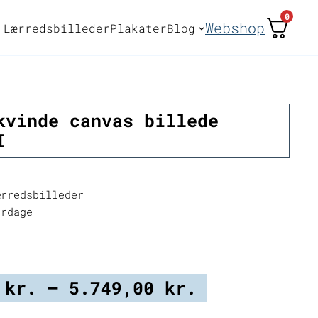
0
Webshop
Lærredsbilleder
Plakater
Blog
kvinde canvas billede
I
rredsbilleder
erdage
Prisinterva
0
kr.
–
5.749,00
kr.
2.249,00 kr