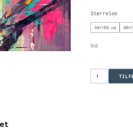
Størrelse
60×105 cm
80×
Ryd
TILF
Moderne
kvinde
canvas
billede
Esprit
et
II