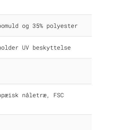
bomuld og 35% polyester
holder UV beskyttelse
opæisk nåletræ, FSC