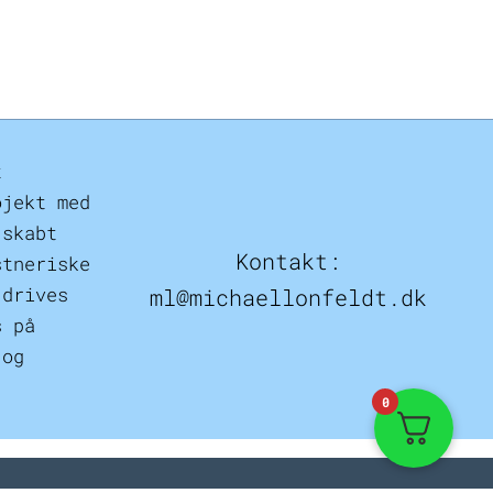
t
ojekt med
 skabt
Kontakt:
stneriske
 drives
ml@michaellonfeldt.dk
s på
 og
0