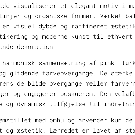
ede visualiserer et elegant motiv i m
antal
linjer og organiske former. Værket ba
 en visuel dybde og raffineret æsteti
tikering og moderne kunst til ethvert
ende dekoration.
 harmonisk sammensætning af pink, tur
og glidende farveovergange. De stærke
mens de blide overgange mellem farver
ger og engagerer beskueren. Den velaf
e og dynamisk tilføjelse til indretni
emstillet med omhu og anvender kun de
t og æstetik. Lærredet er lavet af st