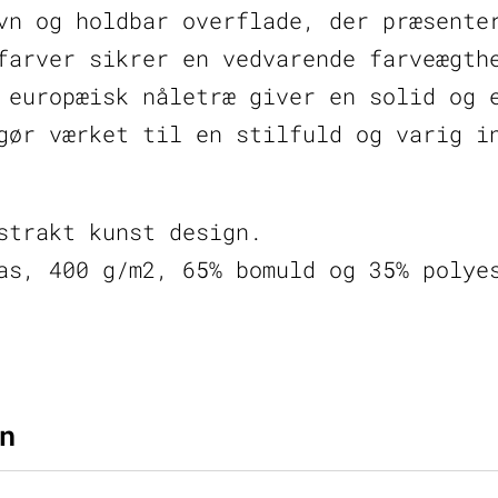
vn og holdbar overflade, der præsente
farver sikrer en vedvarende farveægth
 europæisk nåletræ giver en solid og 
gør værket til en stilfuld og varig i
strakt kunst design.
as, 400 g/m2, 65% bomuld og 35% polye
n