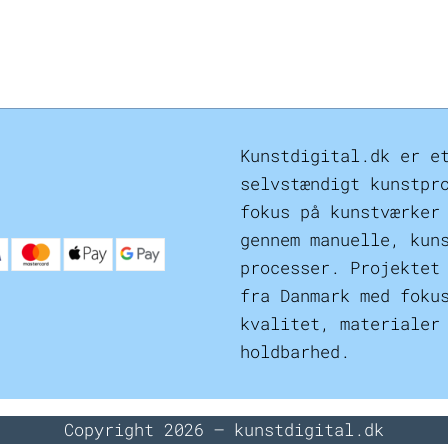
Kunstdigital.dk er e
selvstændigt kunstpr
fokus på kunstværker
gennem manuelle, kun
processer. Projektet
fra Danmark med foku
kvalitet, materialer
holdbarhed.
Copyright 2026 – kunstdigital.dk