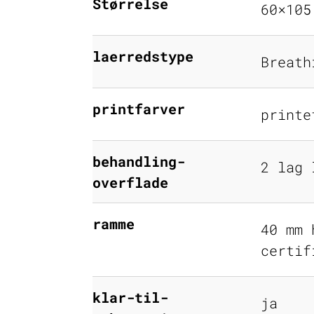
Størrelse
60×105
laerredstype
Breath
printfarver
printe
behandling-
2 lag 
overflade
ramme
40 mm 
certif
klar-til-
ja