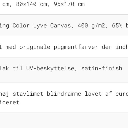
 cm, 80×140 cm, 95×170 cm
ing Color Lyve Canvas, 400 g/m2, 65% 
t med originale pigmentfarver der ind
lak til UV-beskyttelse, satin-finish
høj stavlimet blindramme lavet af eur
iceret