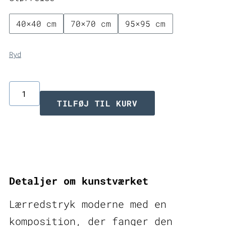
3.499,00 
40×40 cm
70×70 cm
95×95 cm
Ryd
Lærredstryk
TILFØJ TIL KURV
moderne
Storms
II
antal
Detaljer om kunstværket
Lærredstryk moderne med en
komposition, der fanger den