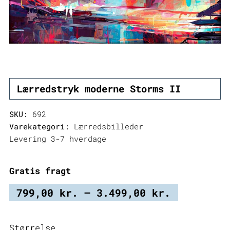
Lærredstryk moderne Storms II
SKU:
692
Varekategori:
Lærredsbilleder
Levering 3-7 hverdage
Gratis fragt
Prisinter
799,00
kr.
–
3.499,00
kr.
799,00 kr
til
Størrelse