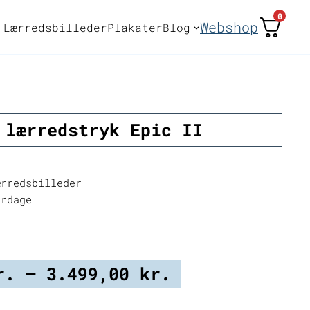
0
Webshop
Lærredsbilleder
Plakater
Blog
 lærredstryk Epic II
rredsbilleder
erdage
Prisinterval:
r.
–
3.499,00
kr.
799,00 kr.