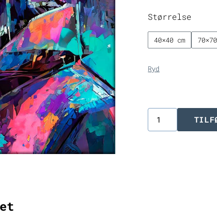
Størrelse
40×40 cm
70×7
Ryd
TILF
Digitalt
lærredstryk
Epic
II
antal
et