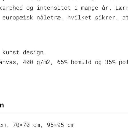
karphed og intensitet i mange år. Lær
 europæisk nåletræ, hvilket sikrer, a
 kunst design.
anvas, 400 g/m2, 65% bomuld og 35% po
n
cm, 70×70 cm, 95×95 cm