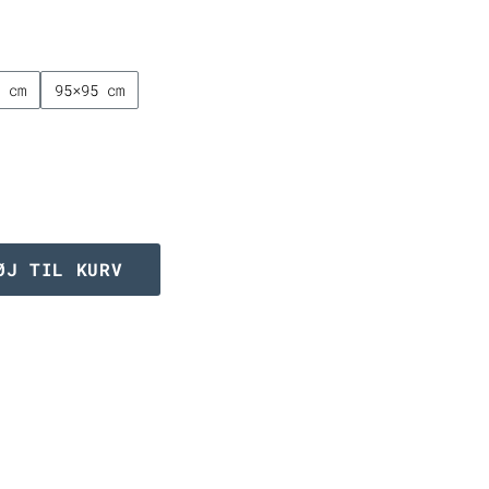
til
3.499,00 kr.
0 cm
95×95 cm
ØJ TIL KURV