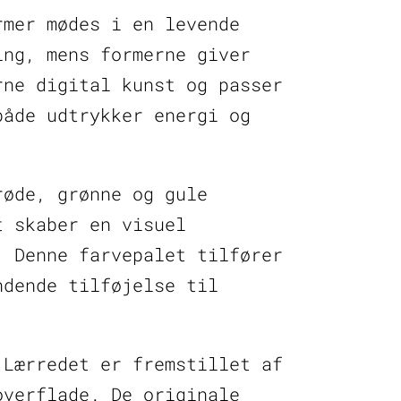
rmer mødes i en levende
ing, mens formerne giver
rne digital kunst og passer
både udtrykker energi og
røde, grønne og gule
t skaber en visuel
. Denne farvepalet tilfører
ndende tilføjelse til
 Lærredet er fremstillet af
overflade. De originale