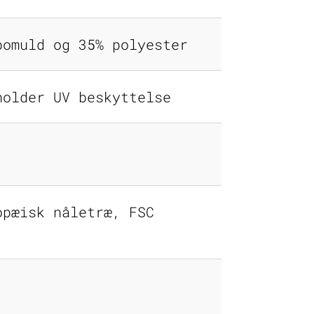
bomuld og 35% polyester
holder UV beskyttelse
opæisk nåletræ, FSC