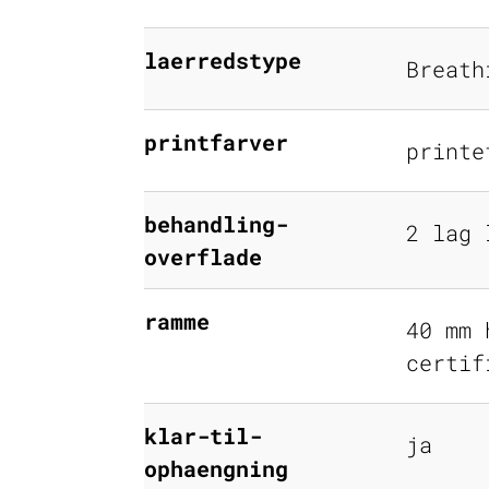
laerredstype
Breath
printfarver
printe
behandling-
2 lag 
overflade
ramme
40 mm 
certif
klar-til-
ja
ophaengning