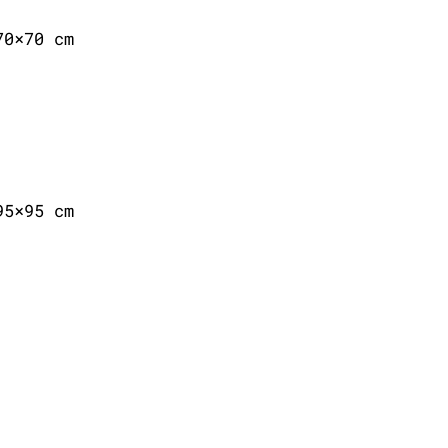
70×70 cm
95×95 cm