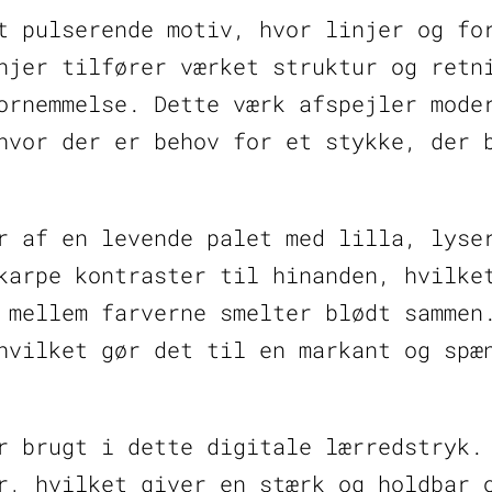
t pulserende motiv, hvor linjer og fo
njer tilfører værket struktur og retn
ornemmelse. Dette værk afspejler mode
hvor der er behov for et stykke, der 
r af en levende palet med lilla, lyse
karpe kontraster til hinanden, hvilke
 mellem farverne smelter blødt sammen
hvilket gør det til en markant og spæ
r brugt i dette digitale lærredstryk.
r, hvilket giver en stærk og holdbar 