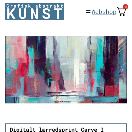
Spring
0
Webshop
til
indhold
Digitalt lærredsprint Carve I