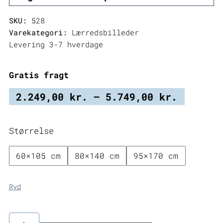
SKU:
528
Varekategori:
Lærredsbilleder
Levering 3-7 hverdage
Gratis fragt
Prisint
2.249,00
kr.
–
5.749,00
kr.
2.249,0
til
Størrelse
5.749,0
60×105 cm
80×140 cm
95×170 cm
Ryd