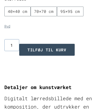
3.499,00 
40×40 cm
70×70 cm
95×95 cm
Ryd
Digitalt
TILFØJ TIL KURV
lærredsbillede
Immortal
V
antal
Detaljer om kunstværket
Digitalt lærredsbillede med en
komposition, der udtrykker en