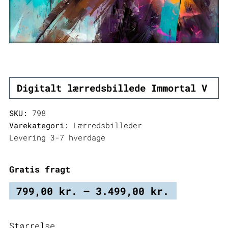
Digitalt lærredsbillede Immortal V
SKU:
798
Varekategori:
Lærredsbilleder
Levering 3-7 hverdage
Gratis fragt
Prisinter
799,00
kr.
–
3.499,00
kr.
799,00 kr
til
Størrelse