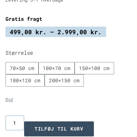
Gratis fragt
Prisinter
499,00
kr.
–
2.999,00
kr.
499,00 kr
til
Størrelse
2.999,00 
70×50 cm
100×70 cm
150×100 cm
180×120 cm
200×150 cm
Ryd
Carve
TILFØJ TIL KURV