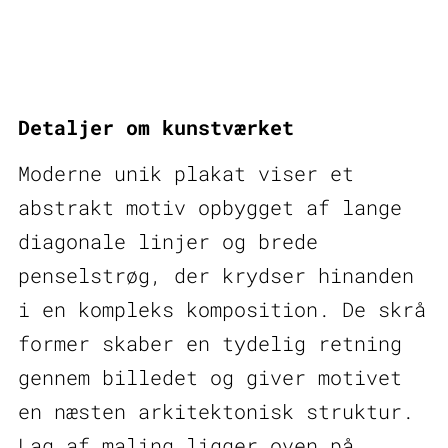
IV
–
moderne
unik
Detaljer om kunstværket
plakat
antal
Moderne unik plakat viser et
abstrakt motiv opbygget af lange
diagonale linjer og brede
penselstrøg, der krydser hinanden
i en kompleks komposition. De skrå
former skaber en tydelig retning
gennem billedet og giver motivet
en næsten arkitektonisk struktur.
Lag af maling ligger oven på