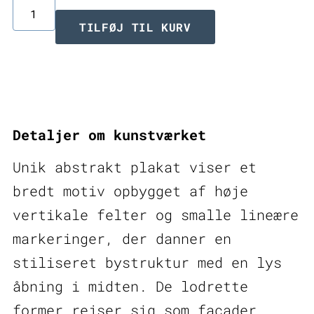
Carve
TILFØJ TIL KURV
I
–
unik
abstrakt
Detaljer om kunstværket
plakat
antal
Unik abstrakt plakat viser et
bredt motiv opbygget af høje
vertikale felter og smalle lineære
markeringer, der danner en
stiliseret bystruktur med en lys
åbning i midten. De lodrette
former rejser sig som facader