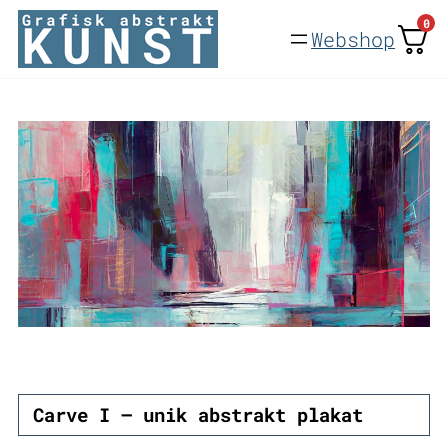
Spring
0
Webshop
til
indhold
Carve I – unik abstrakt plakat