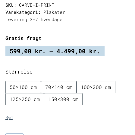
SKU:
CARVE-I-PRINT
Varekategori:
Plakater
Levering 3-7 hverdage
Gratis fragt
Prisinter
599,00
kr.
–
4.499,00
kr.
599,00 kr
til
Størrelse
4.499,00 
50×100 cm
70×140 cm
100×200 cm
125×250 cm
150×300 cm
Ryd