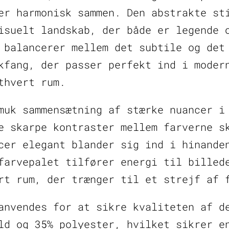
er harmonisk sammen. Den abstrakte st
isuelt landskab, der både er legende 
 balancerer mellem det subtile og det
kfang, der passer perfekt ind i moder
thvert rum.
muk sammensætning af stærke nuancer i
e skarpe kontraster mellem farverne s
cer elegant blander sig ind i hinande
farvepalet tilfører energi til billed
rt rum, der trænger til et strejf af 
anvendes for at sikre kvaliteten af d
ld og 35% polyester, hvilket sikrer e