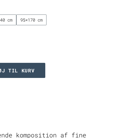
5.749,00 kr
140 cm
95×170 cm
ØJ TIL KURV
t
ende komposition af fine