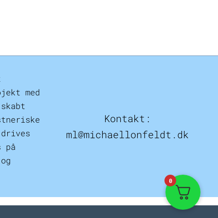
t
ojekt med
 skabt
Kontakt:
stneriske
 drives
ml@michaellonfeldt.dk
s på
 og
0