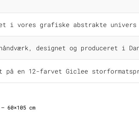
et i vores grafiske abstrakte univers
håndværk, designet og produceret i Da
t på en 12-farvet Giclee storformatsp
 – 60×105 cm