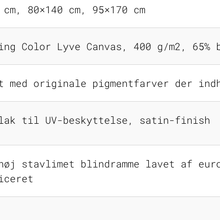
 cm, 80×140 cm, 95×170 cm
ing Color Lyve Canvas, 400 g/m2, 65% 
t med originale pigmentfarver der ind
lak til UV-beskyttelse, satin-finish
høj stavlimet blindramme lavet af eur
iceret