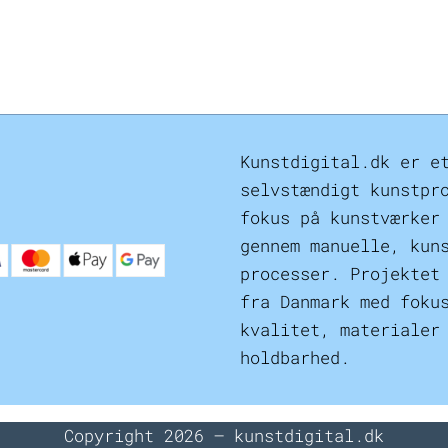
Kunstdigital.dk er e
selvstændigt kunstpr
fokus på kunstværker
gennem manuelle, kun
processer. Projektet
fra Danmark med foku
kvalitet, materialer
holdbarhed.
Copyright 2026 – kunstdigital.dk