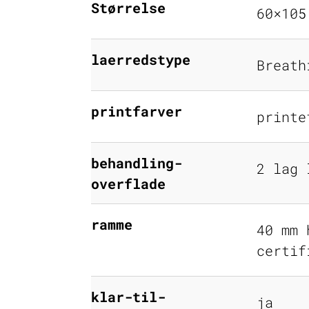
Størrelse
60×105
laerredstype
Breath
printfarver
printe
behandling-
2 lag 
overflade
ramme
40 mm 
certif
klar-til-
ja