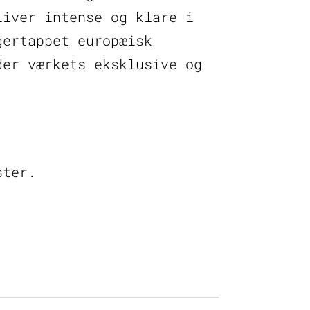
liver intense og klare i
gertappet europæisk
der værkets eksklusive og
ster.