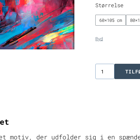
Størrelse
60×105 cm
80×
Ryd
TILF
Abstrakt
lærredsprin
Eternal
I
antal
et
et motiv, der udfolder sig i en spænd