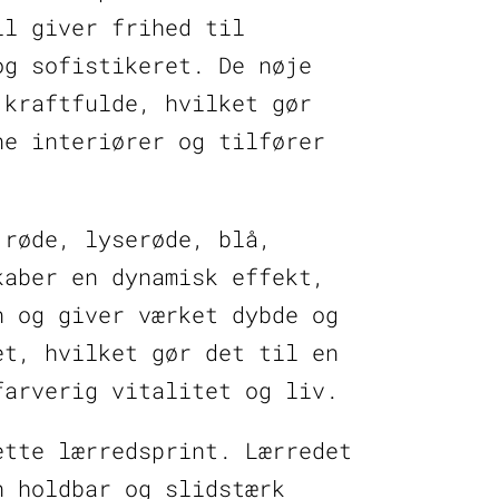
il giver frihed til
og sofistikeret. De nøje
 kraftfulde, hvilket gør
ne interiører og tilfører
 røde, lyserøde, blå,
kaber en dynamisk effekt,
n og giver værket dybde og
et, hvilket gør det til en
farverig vitalitet og liv.
ette lærredsprint. Lærredet
n holdbar og slidstærk