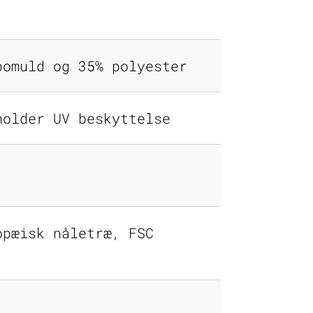
bomuld og 35% polyester
holder UV beskyttelse
opæisk nåletræ, FSC