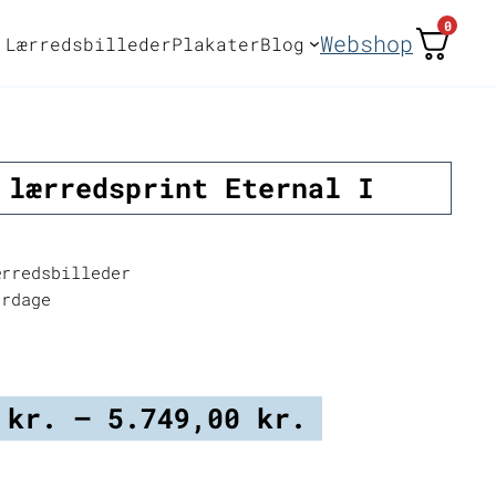
0
Webshop
Lærredsbilleder
Plakater
Blog
 lærredsprint Eternal I
rredsbilleder
erdage
Prisinterva
0
kr.
–
5.749,00
kr.
2.249,00 kr
til