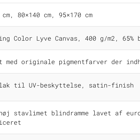
 cm, 80×140 cm, 95×170 cm
ing Color Lyve Canvas, 400 g/m2, 65% 
t med originale pigmentfarver der ind
lak til UV-beskyttelse, satin-finish
høj stavlimet blindramme lavet af eur
iceret