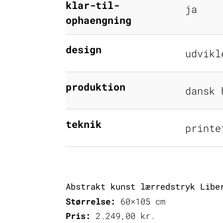
klar-til-
ja
ophaengning
design
udvikl
produktion
dansk 
teknik
printe
Abstrakt kunst lærredstryk Libe
Størrelse:
60×105 cm
Pris:
2.249,00
kr.