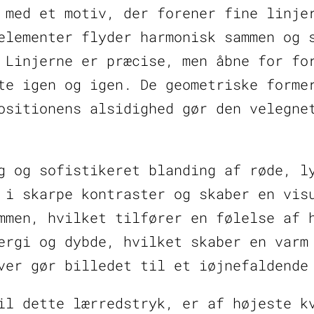
 med et motiv, der forener fine linje
elementer flyder harmonisk sammen og 
 Linjerne er præcise, men åbne for fo
te igen og igen. De geometriske forme
ositionens alsidighed gør den velegne
g og sofistikeret blanding af røde, l
 i skarpe kontraster og skaber en vis
mmen, hvilket tilfører en følelse af 
ergi og dybde, hvilket skaber en varm
ver gør billedet til et iøjnefaldende
il dette lærredstryk, er af højeste k