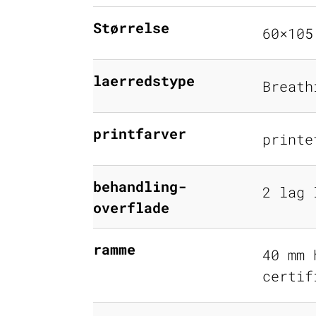
Størrelse
60×105
laerredstype
Breath
printfarver
printe
behandling-
2 lag 
overflade
ramme
40 mm 
certif