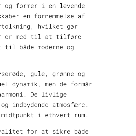
r og former i en levende
skaber en fornemmelse af
rtolkning, hvilket gør
r er med til at tilføre
t til både moderne og
yserøde, gule, grønne og
uel dynamik, men de formår
harmoni. De livlige
 og indbydende atmosfære.
 midtpunkt i ethvert rum.
valitet for at sikre både