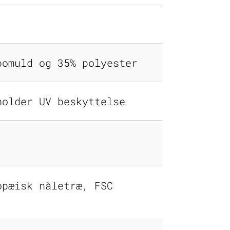
bomuld og 35% polyester
holder UV beskyttelse
opæisk nåletræ, FSC