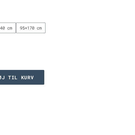
til
5.749,00 kr
140 cm
95×170 cm
ØJ TIL KURV