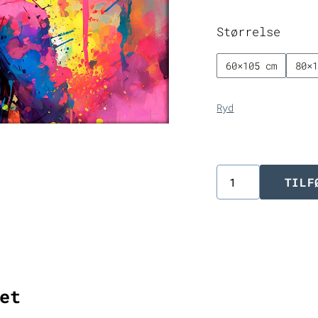
Størrelse
60×105 cm
80×
Ryd
TILF
Abstrakt
kunst
lærredstryk
Liberate
I
et
antal