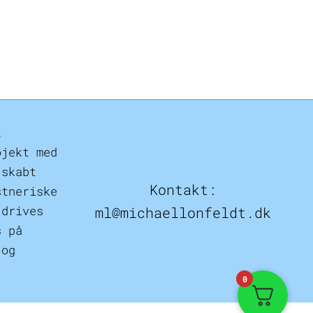
t
ojekt med
 skabt
Kontakt:
stneriske
 drives
ml@michaellonfeldt.dk
s på
 og
0