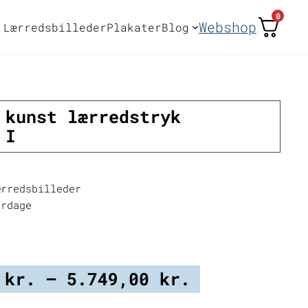
0
Webshop
Lærredsbilleder
Plakater
Blog
 kunst lærredstryk
 I
rredsbilleder
erdage
Prisinterva
0
kr.
–
5.749,00
kr.
2.249,00 kr