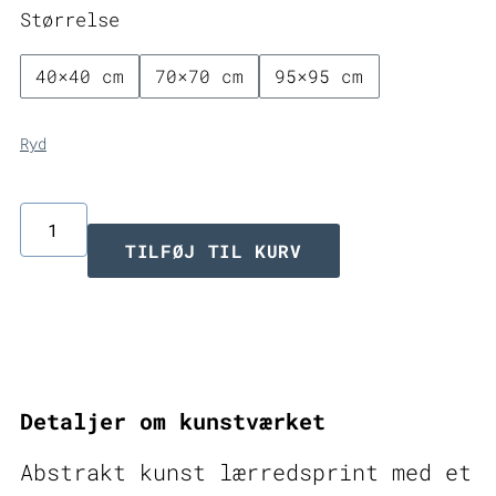
til
Størrelse
3.499,00 
40×40 cm
70×70 cm
95×95 cm
Ryd
Abstrakt
TILFØJ TIL KURV
kunst
lærredsprint
Ghosts
II
Detaljer om kunstværket
antal
Abstrakt kunst lærredsprint med et